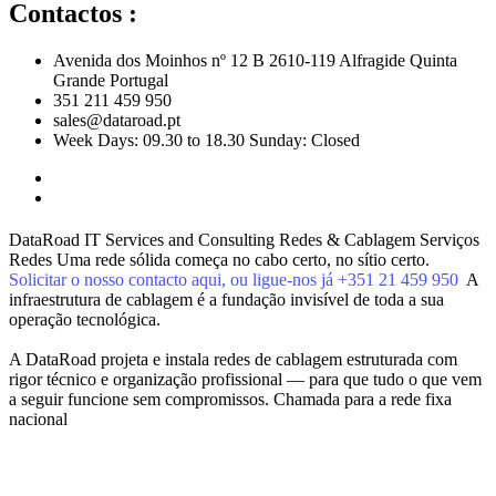
Contactos :
Avenida dos Moinhos nº 12 B 2610-119 Alfragide Quinta
Grande Portugal
351 211 459 950
sales@dataroad.pt
Week Days: 09.30 to 18.30 Sunday: Closed
DataRoad IT Services and Consulting
Redes & Cablagem
Serviços
Redes
Uma rede sólida começa no cabo certo, no sítio certo.
Solicitar o nosso contacto aqui, ou ligue-nos já +351 21 459 950
A
infraestrutura de cablagem é a fundação invisível de toda a sua
operação tecnológica.
A DataRoad projeta e instala redes de cablagem estruturada com
rigor técnico e organização profissional — para que tudo o que vem
a seguir funcione sem compromissos.
Chamada para a rede fixa
nacional