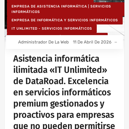
EMPRESA DE ASISTENCIA INFORMÁTICA | SERVICIOS
INFORMÁTICOS
EMPRESA DE INFORMÁTICA Y SERVICIOS INFORMÁTICOS
IT UNLIMITED - SERVICIOS INFORMÁTICOS
MANTENIMIENTO INFORMÁTICO PARA EMPRESAS
Administrador De La Web
11 De Abril De 2026
PROYECTOS DE CABLEADO Y REDES INFORMÁTICAS
PROYECTOS DE REDES INALÁMBRICAS
Asistencia informática
RED INFORMÁTICA ESTRUCTURADA
ilimitada «IT Unlimited»
SERVICIOS INFORMÁTICOS Y ASISTENCIA INFORMÁTICA
de DataRoad. Excelencia
en servicios informáticos
premium gestionados y
proactivos para empresas
que no pueden permitirse