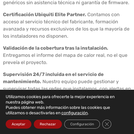
genéricos sin asistencia técnica ni garantía de firmware.
Certificación Ubiquiti Elite Partner.
Contamos con
acceso al servicio técnico del fabricante, formación
avanzada y recursos exclusivos de los que la mayoría de
los instaladores no disponen.
Validación de la cobertura tras la instalación.
Entregamos el informe del mapa de calor real, no el que
preveía el proyecto.
Supervisión 24/7 incluida en el servicio de
mantenimiento.
Nuestro equipo puede gestionar y
supervisar todas las redes que instalamos, con alertas en
tiempo real e intervención proactiva.
Utilizamos cookies para ofrecerte la mejor experiencia en
nuestra página web.
Puedes obtener más información sobre las cookies que
Documentación completa entregada al cliente.
utilizamos o desactivarlas en
configuración
.
Esquema de la red actualizado, configuraciones
exportadas, credenciales de acceso y manual de gestión
Cerrar el bann
Aceptar
Rechazar
Configuración
básica, para que el cliente nunca dependa del instalador.