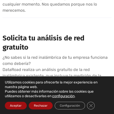
cualquier momento. Nos quedamos porque nos lo
merecemos.
Solicita tu análisis de red
gratuito
¿No sabes si la red inalámbrica de tu empresa funciona
como debería?
DataRoad realiza un análisis gratuito de la red
inalámbrica existente, que incluye la medición de la
cobertura, la identificación de puntos débiles y un
Utilizamos cookies para ofrecerte la mejor experiencia en
nuestra página web.
informe con recomendaciones.
Puedes obtener más información sobre las cookies que
utilizamos o desactivarlas en
configuración
.
Solicitar un análisis gratuito →
☎ 211 459 950
(llamada a red fija local), o por correo electrónico:
Cerrar el bann
Aceptar
Rechazar
Configuración
sales@dataroad.pt