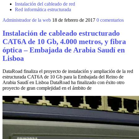
Instalación del cableado de red
Red informática estructurada
Administrador de la web
18 de febrero de 2017
0 comentarios
Instalación de cableado estructurado
CAT6A de 10 Gb, 4.000 metros, y fibra
óptica – Embajada de Arabia Saudí en
Lisboa
DataRoad finaliza el proyecto de instalación y ampliación de la red
estructurada CAT6A de 10 Gb para la Embajada del Reino de
Arabia Saudí en Lisboa DataRoad ha finalizado con éxito otro
proyecto de gran complejidad en el ámbito de