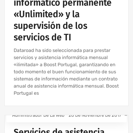
informático permanente
«Unlimited» y la
supervisión de los
servicios de TI
Dataroad ha sido seleccionada para prestar
servicios y asistencia informática mensual
«ilimitada» a Boost Portugal, garantizando en
todo momento el buen funcionamiento de sus
sistemas de información mediante un contrato
anual de asistencia informática mensual. Boost
Portugal es
Administrador De La Web
26 De Noviembre De 2017
ASISTENCIA INFORMÁTICA PARA EMPRESAS
Servicios de asistencia
ASISTENCIA INFORMÁTICA - SERVICIOS INFORMÁTICOS