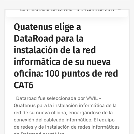
Administrador De La Web
4 De Abril De 2019
ASISTENCIA INFORMÁTICA - SERVICIOS INFORMÁTICOS
PARA EMPRESAS
Quatenus elige a
INSTALACIÓN DEL CABLEADO DE RED
DataRoad para la
INSTALACIÓN DE REDES INALÁMBRICAS PARA EMPRESAS
instalación de la red
MANTENIMIENTO INFORMÁTICO PARA EMPRESAS
SERVICIOS INFORMÁTICOS Y ASISTENCIA INFORMÁTICA
informática de su nueva
oficina: 100 puntos de red
CAT6
Dataroad fue seleccionada por WWIL -
Quatenus para la instalación informática de la
red de su nueva oficina, encargándose de la
conexión del cableado informático. El equipo
de redes y de instalación de redes informáticas