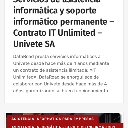
PARA EMPRESAS
informática y soporte
EMPRESA DE INFORMÁTICA Y SERVICIOS INFORMÁTICOS
informático permanente –
MANTENIMIENTO INFORMÁTICO PARA EMPRESAS
SERVICIOS INFORMÁTICOS Y ASISTENCIA INFORMÁTICA
Contrato IT Unlimited –
Univete SA
DataRoad presta servicios informáticos a
Univete desde hace más de 4 años mediante
un contrato de asistencia ilimitada: «IT
Unlimited». DataRoad se enorgullece de
colaborar con Univete desde hace más de 4
años, garantizando su buen funcionamiento.
ASISTENCIA INFORMÁTICA PARA EMPRESAS
ASISTENCIA INFORMÁTICA - SERVICIOS INFORMÁTICOS