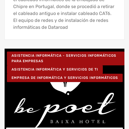
Chipre en Portugal, donde se procedió a retirar
el cableado antiguo e instalar cableado CAT6.
El equipo de redes y de instalación de redes
informáticas de Dataroad
ASISTENCIA INFORMÁTICA - SERVICIOS INFORMÁTICOS
PARA EMPRESAS
ASISTENCIA INFORMÁTICA Y SERVICIOS DE TI
EMPRESA DE INFORMÁTICA Y SERVICIOS INFORMÁTICOS