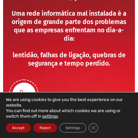
Uma rede informática mal instalada é a
origem de grande parte dos problemas
que as empresas enfrentam no dia-a-
dia:
lentidão, falhas de ligação, quebras de
segurança e tempo perdido.
We are using cookies to give you the best experience on our
website.
You can find out more about which cookies we are using or
switch them off in
settings
.
211 459 950
Close GDPR Cookie Ba
Accept
Reject
Settings