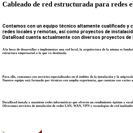
Cableado de red estructurada para
redes e
Contamos con un equipo técnico altamente cualificado y ce
redes locales y remotas, así como proyectos de instalació
DataRoad cuenta actualmente con diversos proyectos de in
A la hora de desarrollar e implementar una red local, la arquitectura de la misma es funda
estructura empresarial a la que va destinada.
Para ello, contamos con servicios especializados en el ámbito de la instalación y la migraci
Nuestro equipo está formado por técnicos con amplia experiencia, que cuentan con varios año
DataRoad instala y mantiene redes informáticas que ofrecen un rendimiento óptimo y escala
Ofrecemos servicios de instalación de redes LAN, WAN, VPN y tecnologías de red inalámbric