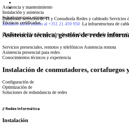
Asistencia y mantenimiento
Instalación y asistencia
Soluciones para empresas
DataRoad Servicios de TI y Consultoría
Redes y cableado
Servicios 
Técnicos certificados
llámanos ahora mismo al +351 21 459 950
La infraestructura de cabl
Asistencia técnica, gestión de redes inform
DataRoad diseña e instala redes de cableado estructurado con rigor té
Servicios presenciales, remotos y telefónicos Asistencia remota
Asistencia presencial para redes
Conocimientos técnicos y experiencia
Instalación de conmutadores, cortafuegos 
Configuración de
Optimización de
Soluciones de redundancia de redes
// Redes Informática
Instalación