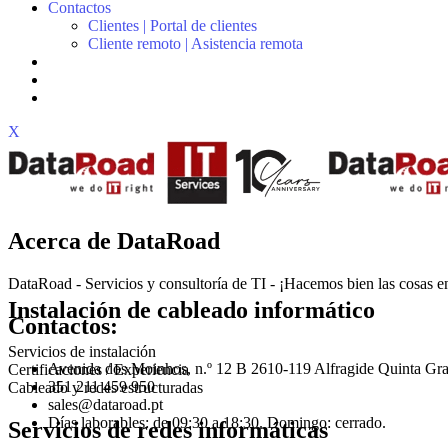
Contactos
Clientes | Portal de clientes
Cliente remoto | Asistencia remota
X
Acerca de DataRoad
DataRoad - Servicios y consultoría de TI - ¡Hacemos bien las cosas en
Instalación de cableado informático
Contactos:
Servicios de instalación
Avenida dos Moinhos, n.º 12 B 2610-119 Alfragide Quinta Gra
Certificaciones / Experiencia
351 211 459 950
Cableado y redes estructuradas
sales@dataroad.pt
Días laborables: de 09:30 a 18:30. Domingo: cerrado.
Servicios de redes informáticas