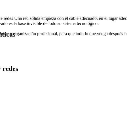
de redes
Una red sólida empieza con el cable adecuado, en el lugar ade
eado es la base invisible de todo su sistema tecnológico.
áticas
cnico y organización profesional, para que todo lo que venga después fu
y redes