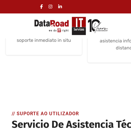
Asistencia
Asiste
informática in situ
informát
distan
Asistencia informática in
situ, permanente, con
Soporte info
soporte inmediato in situ
asistencia inf
distan
// SUPORTE AO UTILIZADOR
Servicio De Asistencia Té