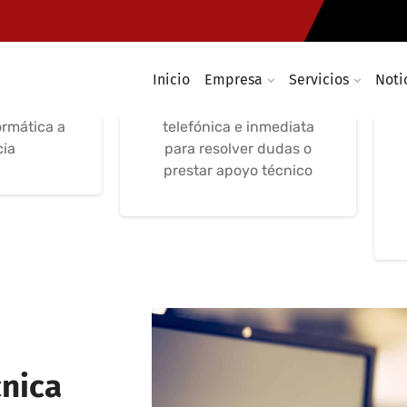
ncia
Asistencia
ica a
informática por
cia
teléfono
Inicio
Empresa
Servicios
Noti
rmático y
Asistencia informática
ormática a
telefónica e inmediata
cia
para resolver dudas o
prestar apoyo técnico
cnica