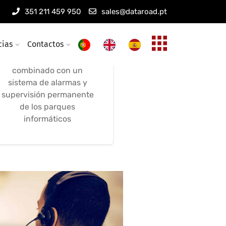
Mantenimiento
351 211 459 950
sales@dataroad.pt
informático y de
sistemas de alarma
cias
Contactos
Mantenimiento remoto,
combinado con un
sistema de alarmas y
supervisión permanente
de los parques
informáticos