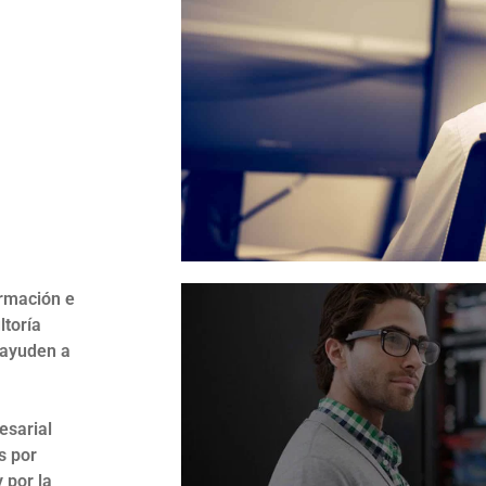
ormación e
ltoría
 ayuden a
esarial
s por
 por la