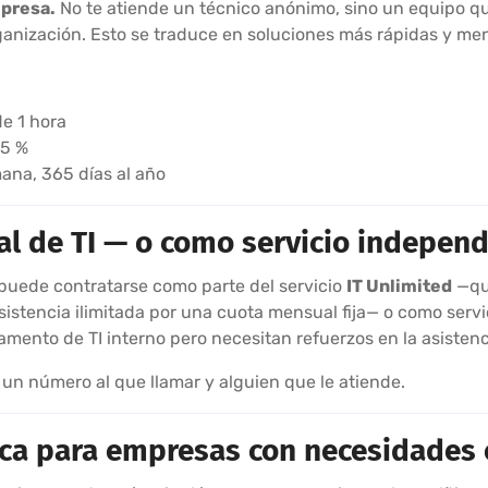
mpresa.
No te atiende un técnico anónimo, sino un equipo que
ganización. Esto se traduce en soluciones más rápidas y me
e 1 hora
85 %
emana, 365 días al año
tal de TI — o como servicio indepen
 puede contratarse como parte del servicio
IT Unlimited
—que
 asistencia ilimitada por una cuota mensual fija— o como serv
nto de TI interno pero necesitan refuerzos en la asistenci
 un número al que llamar y alguien que le atiende.
nica para empresas con necesidades 