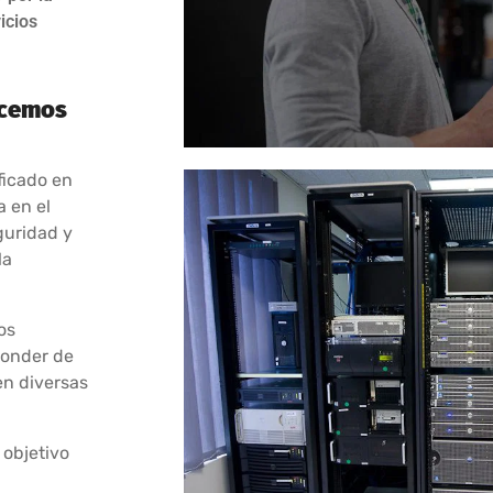
icios
acemos
ficado en
 en el
guridad y
la
os
ponder de
en diversas
 objetivo