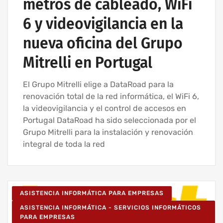
metros de cableado, WiFi
INSTALACIÓN DEL CABLEADO DE RED
6 y videovigilancia en la
INSTALACIÓN DE REDES INALÁMBRICAS PARA EMPRESAS
PROYECTOS DE CABLEADO Y REDES INFORMÁTICAS
nueva oficina del Grupo
PROYECTOS DE REDES INALÁMBRICAS
Mitrelli en Portugal
RED INFORMÁTICA ESTRUCTURADA
SERVICIOS INFORMÁTICOS Y ASISTENCIA INFORMÁTICA
El Grupo Mitrelli elige a DataRoad para la
renovación total de la red informática, el WiFi 6,
la videovigilancia y el control de accesos en
Portugal DataRoad ha sido seleccionada por el
Grupo Mitrelli para la instalación y renovación
integral de toda la red
ASISTENCIA INFORMÁTICA PARA EMPRESAS
ASISTENCIA INFORMÁTICA - SERVICIOS INFORMÁTICOS
PARA EMPRESAS