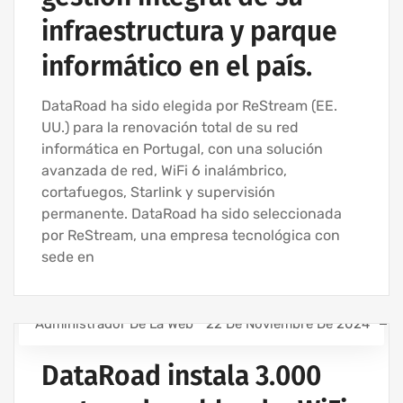
infraestructura y parque
informático en el país.
DataRoad ha sido elegida por ReStream (EE.
UU.) para la renovación total de su red
informática en Portugal, con una solución
avanzada de red, WiFi 6 inalámbrico,
cortafuegos, Starlink y supervisión
permanente. DataRoad ha sido seleccionada
por ReStream, una empresa tecnológica con
sede en
Administrador De La Web
22 De Noviembre De 2024
EMPRESA DE ASISTENCIA INFORMÁTICA | SERVICIOS
INFORMÁTICOS
DataRoad instala 3.000
EMPRESA DE INFORMÁTICA Y SERVICIOS INFORMÁTICOS