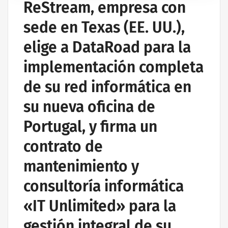
ReStream, empresa con
EMPRESA DE ASISTENCIA INFORMÁTICA | SERVICIOS
INFORMÁTICOS
sede en Texas (EE. UU.),
PROYECTOS DE REDES INALÁMBRICAS
elige a DataRoad para la
SERVICIOS INFORMÁTICOS Y ASISTENCIA INFORMÁTICA
implementación completa
de su red informática en
su nueva oficina de
Portugal, y firma un
contrato de
mantenimiento y
consultoría informática
«IT Unlimited» para la
gestión integral de su