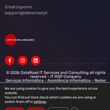
Email Suporte:
support@dataroad.pt
© 2026 DataRoad IT Services and Consulting all rights
reserved - IT MSP Company
Serviços Informática - Assistência Informática - Redes
Informática Empresas - Suporte Informático
Empresarial
We are using cookies to give you the best experience on our
website.
DataRoad IT Services and Consulting LDA NIF:
You can find out more about which cookies we are using or
513368078 - CAE: 62201-R4 - Capital Social :
switch them off in
settings
.
50.001,00 € - Conservatória do registo comercial
R.N.P.C