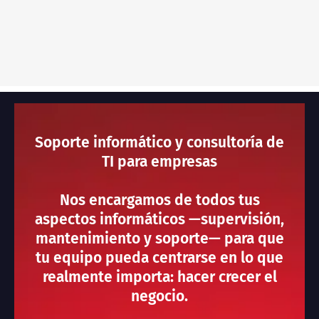
Soporte informático y consultoría de
TI para empresas
Nos encargamos de todos tus
aspectos informáticos —supervisión,
mantenimiento y soporte— para que
tu equipo pueda centrarse en lo que
realmente importa: hacer crecer el
negocio.