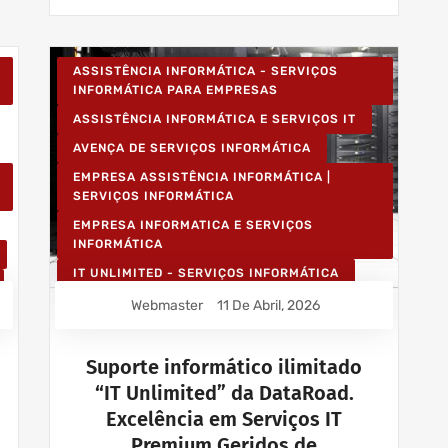
ASSISTÊNCIA INFORMÁTICA - SERVIÇOS
INFORMÁTICA PARA EMPRESAS
ASSISTÊNCIA INFORMÁTICA E SERVIÇOS IT
AVENÇA DE SERVIÇOS INFORMÁTICA
EMPRESA ASSISTÊNCIA INFORMÁTICA |
SERVIÇOS INFORMÁTICA
EMPRESA INFORMATICA E SERVIÇOS
INFORMÁTICA
IT UNLIMITED - SERVIÇOS INFORMÁTICA
MANUTENÇÃO INFORMÁTICA EMPRESAS
Webmaster
11 De Abril, 2026
PROJETOS CABLAGEM E REDES INFORMÁTICA
PROJETOS REDES WIRELESS
Suporte informático ilimitado
“IT Unlimited” da DataRoad.
REDE ESTRUTURADA INFORMÁTICA
Excelência em Serviços IT
SERVIÇOS INFORMÁTICA E ASSISTÊNCIA
INFORMÁTICA
Premium Geridos de