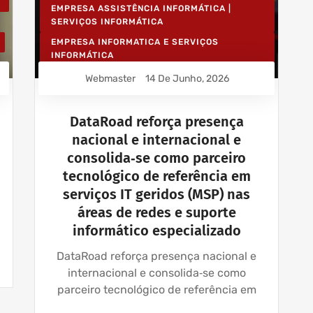
EMPRESA ASSISTÊNCIA INFORMÁTICA |
SERVIÇOS INFORMÁTICA
EMPRESA INFORMATICA E SERVIÇOS
INFORMÁTICA
INSTALAÇÃO DE REDES WIRELESS EMPRESAS
Webmaster
14 De Junho, 2026
INSTALAÇÃO REDES INFORMÁTICA WIRELESS
IT UNLIMITED - SERVIÇOS INFORMÁTICA
DataRoad reforça presença
nacional e internacional e
MANUTENÇÃO INFORMÁTICA EMPRESAS
consolida‑se como parceiro
PROJETOS CABLAGEM E REDES INFORMÁTICA
tecnológico de referência em
serviços IT geridos (MSP) nas
áreas de redes e suporte
informático especializado
DataRoad reforça presença nacional e
internacional e consolida‑se como
parceiro tecnológico de referência em