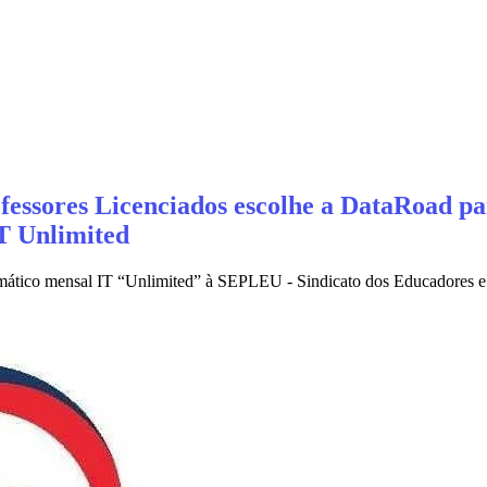
essores Licenciados escolhe a DataRoad par
T Unlimited
nformático mensal IT “Unlimited” à SEPLEU - Sindicato dos Educadores