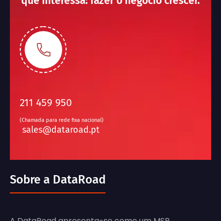
que interessa: fazer o negócio crescer.
211 459 950
(Chamada para rede fixa nacional)
sales@dataroad.pt
Sobre a DataRoad
A DataRoad apresenta-se como um MSP