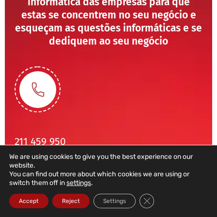
informática das empresas para que
estas se concentrem no seu negócio e
esqueçam as questões informáticas e se
dediquem ao seu negócio
211 459 950
We are using cookies to give you the best experience on our
(Chamada para rede fixa nacional)
website.
sales@dataroad.pt
You can find out more about which cookies we are using or
switch them off in
settings
.
Close GDPR Cookie Ba
Accept
Reject
Settings