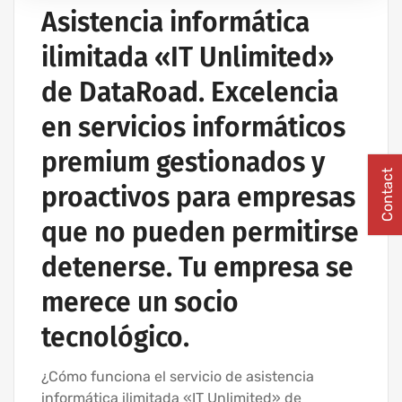
PROYECTOS DE REDES INALÁMBRICAS
Asistencia informática
RED INFORMÁTICA ESTRUCTURADA
ilimitada «IT Unlimited»
SERVICIOS INFORMÁTICOS Y ASISTENCIA INFORMÁTICA
de DataRoad. Excelencia
en servicios informáticos
premium gestionados y
Contact
proactivos para empresas
que no pueden permitirse
detenerse. Tu empresa se
merece un socio
tecnológico.
¿Cómo funciona el servicio de asistencia
informática ilimitada «IT Unlimited» de