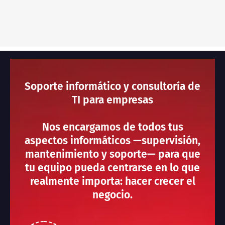
Soporte informático y consultoría de
TI para empresas
Nos encargamos de todos tus
aspectos informáticos —supervisión,
mantenimiento y soporte— para que
tu equipo pueda centrarse en lo que
realmente importa: hacer crecer el
negocio.