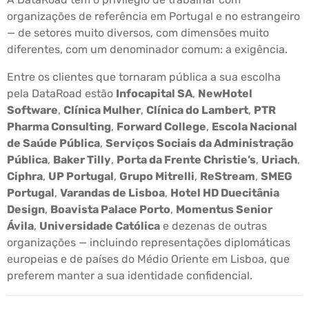
organizações de referência em Portugal e no estrangeiro
— de setores muito diversos, com dimensões muito
diferentes, com um denominador comum: a exigência.
Entre os clientes que tornaram pública a sua escolha
pela DataRoad estão
Infocapital SA
,
NewHotel
Software
,
Clínica Mulher
,
Clínica do Lambert
,
PTR
Pharma Consulting
,
Forward College
,
Escola Nacional
de Saúde Pública
,
Serviços Sociais da Administração
Pública
,
Baker Tilly
,
Porta da Frente Christie’s
,
Uriach
,
Ciphra
,
UP Portugal
,
Grupo Mitrelli
,
ReStream
,
SMEG
Portugal
,
Varandas de Lisboa
,
Hotel HD Duecitânia
Design
,
Boavista Palace Porto
,
Momentus Senior
Ávila
,
Universidade Católica
e dezenas de outras
organizações — incluindo representações diplomáticas
europeias e de países do Médio Oriente em Lisboa, que
preferem manter a sua identidade confidencial.