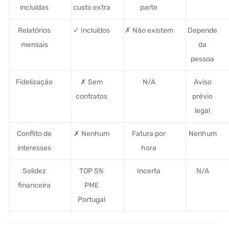
incluídas
custo extra
parte
Relatórios
✓ Incluídos
✗ Não existem
Depende
mensais
da
pessoa
Fidelização
✗ Sem
N/A
Aviso
contratos
prévio
legal
Conflito de
✗ Nenhum
Fatura por
Nenhum
interesses
hora
Solidez
TOP 5%
Incerta
N/A
financeira
PME
Portugal