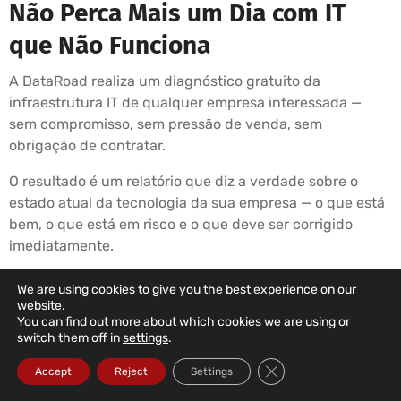
Não Perca Mais um Dia com IT
que Não Funciona
A DataRoad realiza um diagnóstico gratuito da
infraestrutura IT de qualquer empresa interessada —
sem compromisso, sem pressão de venda, sem
obrigação de contratar.
O resultado é um relatório que diz a verdade sobre o
estado atual da tecnologia da sua empresa — o que está
bem, o que está em risco e o que deve ser corrigido
imediatamente.
Se depois de ler o relatório decidir não contratar a
We are using cookies to give you the best experience on our
DataRoad, o relatório é seu. Se decidir contratar, começa
website.
You can find out more about which cookies we are using or
na semana seguinte.
switch them off in
settings
.
É simples assim.
Close GDPR Cookie Ba
Accept
Reject
Settings
☎ 211 459 950 (Chamada para rede fixa nacional)
✉