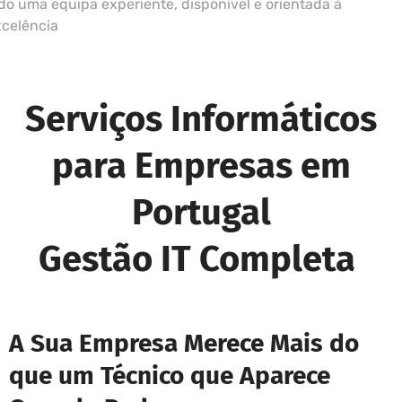
do uma equipa experiente, disponível e orientada à
xcelência
Serviços Informáticos
para Empresas em
Portugal
Gestão IT Completa
A Sua Empresa Merece Mais do
que um Técnico que Aparece