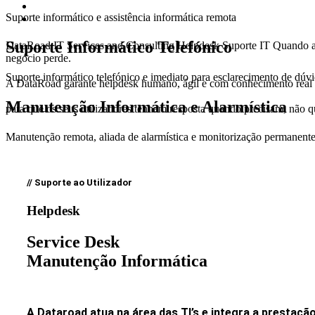
Suporte informático e assistência informática remota
Suporte Informático Telefónico
DataRoad IT Services and Consulting
Helpdesk
Suporte IT
Quando al
negócio perde.
Suporte informático telefónico e imediato para esclarecimento de dúv
A DataRoad garante helpdesk humano, ágil e com conhecimento real d
Manutenção Informática e Alarmística
para que os seus utilizadores tenham resposta quando precisam, não q
Manutenção remota, aliada de alarmística e monitorização permanente
// Suporte ao Utilizador
Helpdesk
Service Desk
Manutenção Informática
A Dataroad atua na área das TI’s e integra a prestaçã