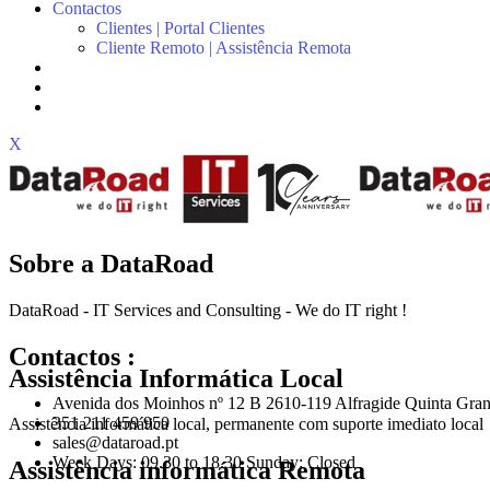
Contactos
Clientes | Portal Clientes
Cliente Remoto | Assistência Remota
X
Sobre a DataRoad
DataRoad - IT Services and Consulting - We do IT right !
Contactos :
Assistência Informática Local
Avenida dos Moinhos nº 12 B 2610-119 Alfragide Quinta Gran
351 211 459 950
Assistência informática local, permanente com suporte imediato local
sales@dataroad.pt
Week Days: 09.30 to 18.30 Sunday: Closed
Assistência informática Remota