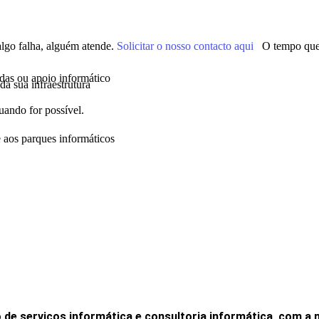
go falha, alguém atende.
Solicitar o nosso contacto aqui
O tempo que 
idas ou apoio informático
a sua infraestrutura
uando for possível.
 aos parques informáticos
o de serviços informática e consultoria informática, com a