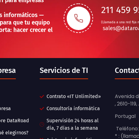
TI para empresas
211 459 
s informáticos —
para que tu equipo
(Llamada a una red fija 
sales@dataro
rta: hacer crecer el
presa
Servicios de TI
Contac
Avenida do
Contrato «IT Unlimited»
, 2610-119
presa
Consultoría informática
Portugal
bre DataRoad
Supervisión 24 horas al
día, 7 días a la semana
Teléfono:
ué elegirnos?
* : (llama