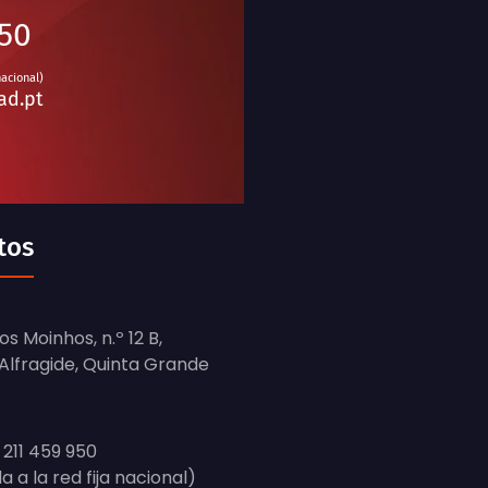
950
nacional)
ad.pt
tos
s Moinhos, n.º 12 B,
, Alfragide, Quinta Grande
 211 459 950
da a la red fija nacional)