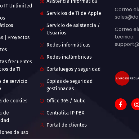
Asistencia informática
io IT Unlimited
Correo el
Servicios de TI de Apple
sales@da
ios
áticos
Servicio de asistencia /
Correo el
Usuarios
técnica:
as | Proyectos
support@
Redes informáticas
tos
Redes inalámbricas
tas frecuentes
cios de TI
Cortafuegos y seguridad
s de servicio
Copias de seguridad
A
gestionadas
ca de cookies
Office 365 / Nube
ca de
Centralita IP PBX
idad
Portal de clientes
iones de uso