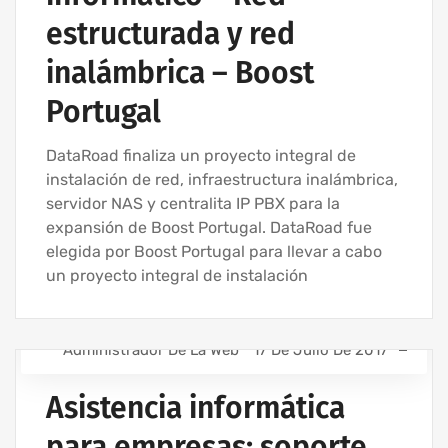
estructurada y red
inalámbrica – Boost
Portugal
DataRoad finaliza un proyecto integral de
instalación de red, infraestructura inalámbrica,
servidor NAS y centralita IP PBX para la
expansión de Boost Portugal. DataRoad fue
elegida por Boost Portugal para llevar a cabo
un proyecto integral de instalación
Administrador De La Web
17 De Julio De 2017
ASISTENCIA INFORMÁTICA PARA EMPRESAS
Asistencia informática
ASISTENCIA INFORMÁTICA - SERVICIOS INFORMÁTICOS
PARA EMPRESAS
para empresas: soporte