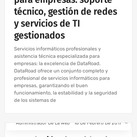
EMPRESA DE INFORMÁTICA Y SERVICIOS INFORMÁTICOS
técnico, gestión de redes
MANTENIMIENTO INFORMÁTICO PARA EMPRESAS
SERVICIOS INFORMÁTICOS Y ASISTENCIA INFORMÁTICA
y servicios de TI
gestionados
Servicios informáticos profesionales y
asistencia técnica especializada para
empresas: la excelencia de DataRoad.
DataRoad ofrece un conjunto completo y
profesional de servicios informáticos para
empresas, garantizando el buen
funcionamiento, la estabilidad y la seguridad
de los sistemas de
Administrador De La Web
18 De Febrero De 2017
INSTALACIÓN DEL CABLEADO DE RED