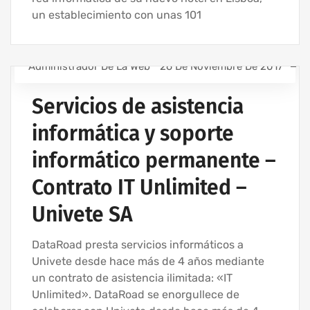
un establecimiento con unas 101
Administrador De La Web
26 De Noviembre De 2017
ASISTENCIA INFORMÁTICA PARA EMPRESAS
Servicios de asistencia
ASISTENCIA INFORMÁTICA - SERVICIOS INFORMÁTICOS
PARA EMPRESAS
informática y soporte
EMPRESA DE INFORMÁTICA Y SERVICIOS INFORMÁTICOS
informático permanente –
MANTENIMIENTO INFORMÁTICO PARA EMPRESAS
SERVICIOS INFORMÁTICOS Y ASISTENCIA INFORMÁTICA
Contrato IT Unlimited –
Univete SA
DataRoad presta servicios informáticos a
Univete desde hace más de 4 años mediante
un contrato de asistencia ilimitada: «IT
Unlimited». DataRoad se enorgullece de