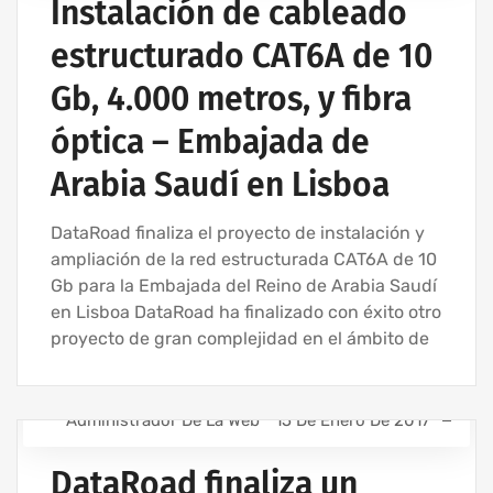
Instalación de cableado
RED INFORMÁTICA ESTRUCTURADA
estructurado CAT6A de 10
Gb, 4.000 metros, y fibra
óptica – Embajada de
Arabia Saudí en Lisboa
DataRoad finaliza el proyecto de instalación y
ampliación de la red estructurada CAT6A de 10
Gb para la Embajada del Reino de Arabia Saudí
en Lisboa DataRoad ha finalizado con éxito otro
proyecto de gran complejidad en el ámbito de
Administrador De La Web
15 De Enero De 2017
INSTALACIÓN DEL CABLEADO DE RED
DataRoad finaliza un
RED INFORMÁTICA ESTRUCTURADA