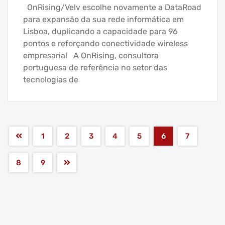
OnRising/Velv escolhe novamente a DataRoad
para expansão da sua rede informática em
Lisboa, duplicando a capacidade para 96
pontos e reforçando conectividade wireless
empresarial A OnRising, consultora
portuguesa de referência no setor das
tecnologias de
1
2
3
4
5
6
7
8
9