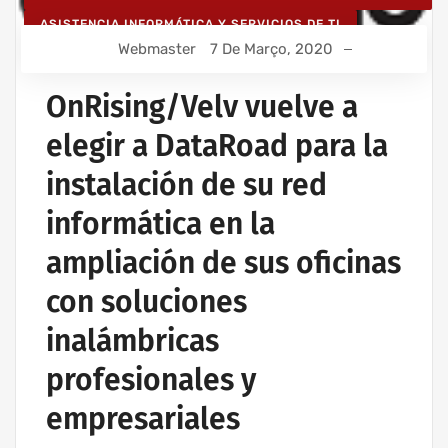
ASISTENCIA INFORMÁTICA Y SERVICIOS DE TI
Webmaster
7 De Março, 2020
CONTRATO DE SERVICIOS INFORMÁTICOS
INSTALACIÓN DEL CABLEADO DE RED
OnRising/Velv vuelve a
INSTALACIÓN DE REDES INALÁMBRICAS PARA EMPRESAS
elegir a DataRoad para la
instalación de su red
informática en la
ampliación de sus oficinas
con soluciones
inalámbricas
profesionales y
empresariales