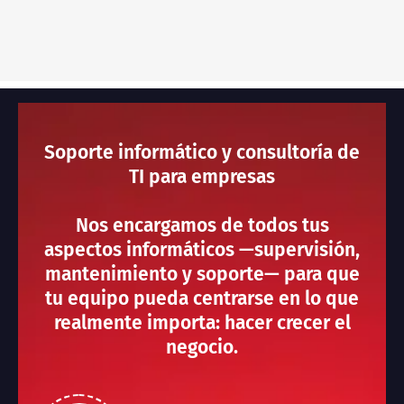
Soporte informático y consultoría de
TI para empresas
Nos encargamos de todos tus
aspectos informáticos —supervisión,
mantenimiento y soporte— para que
tu equipo pueda centrarse en lo que
realmente importa: hacer crecer el
negocio.