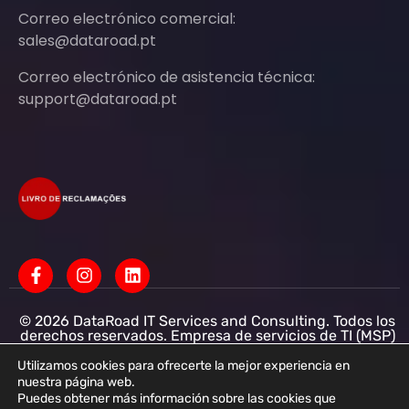
Correo electrónico comercial:
sales@dataroad.pt
Correo electrónico de asistencia técnica:
support@dataroad.pt
© 2026 DataRoad IT Services and Consulting. Todos los
derechos reservados. Empresa de servicios de TI (MSP)
Servicios informáticos - Asistencia informática - Redes
informáticas para empresas - Soporte informático
Utilizamos cookies para ofrecerte la mejor experiencia en
empresarial
nuestra página web.
Puedes obtener más información sobre las cookies que
DataRoad IT Services and Consulting LDA NIF: