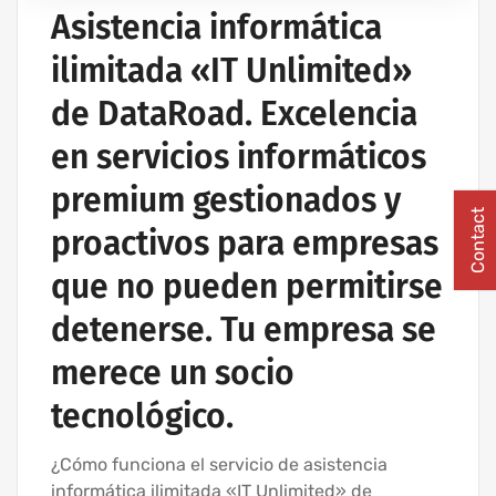
PROYECTOS DE REDES INALÁMBRICAS
Asistencia informática
RED INFORMÁTICA ESTRUCTURADA
ilimitada «IT Unlimited»
SERVICIOS INFORMÁTICOS Y ASISTENCIA INFORMÁTICA
de DataRoad. Excelencia
en servicios informáticos
premium gestionados y
Contact
proactivos para empresas
que no pueden permitirse
detenerse. Tu empresa se
merece un socio
tecnológico.
¿Cómo funciona el servicio de asistencia
informática ilimitada «IT Unlimited» de