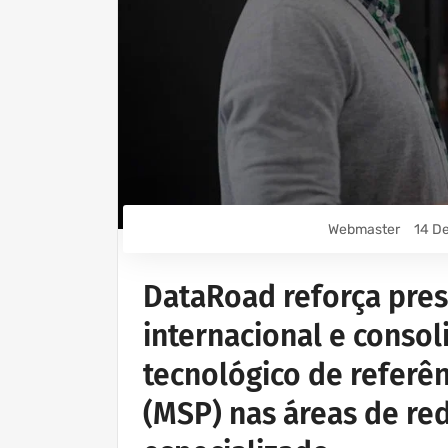
Webmaster
14 D
DataRoad reforça pres
internacional e consol
tecnológico de referên
(MSP) nas áreas de re