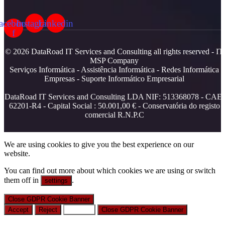
acebook-
Instagram
Linkedin
f
© 2026 DataRoad IT Services and Consulting all rights reserved - IT
MSP Company
Serviços Informática - Assistência Informática - Redes Informática
Empresas - Suporte Informático Empresarial
DataRoad IT Services and Consulting LDA NIF: 513368078 - CAE:
62201-R4 - Capital Social : 50.001,00 € - Conservatória do registo
comercial R.N.P.C
We are using cookies to give you the best experience on our
website.
You can find out more about which cookies we are using or switch
them off in
.
settings
Close GDPR Cookie Banner
Accept
Reject
Settings
Close GDPR Cookie Banner