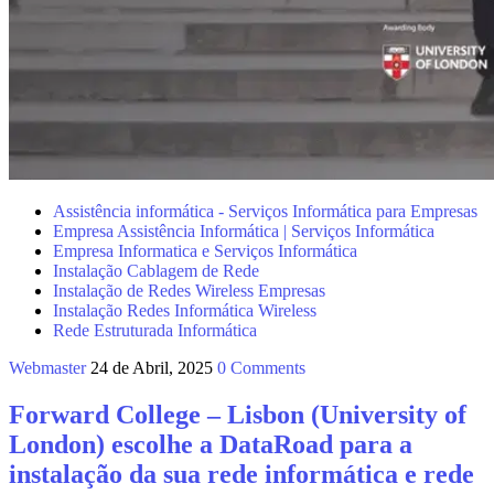
Assistência informática - Serviços Informática para Empresas
Empresa Assistência Informática | Serviços Informática
Empresa Informatica e Serviços Informática
Instalação Cablagem de Rede
Instalação de Redes Wireless Empresas
Instalação Redes Informática Wireless
Rede Estruturada Informática
Webmaster
24 de Abril, 2025
0 Comments
Forward College – Lisbon (University of
London) escolhe a DataRoad para a
instalação da sua rede informática e rede