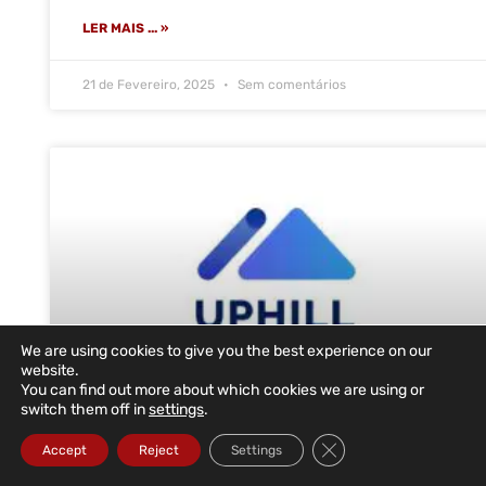
LER MAIS ... »
21 de Fevereiro, 2025
Sem comentários
We are using cookies to give you the best experience on our
website.
You can find out more about which cookies we are using or
switch them off in
settings
.
UpHill Health volta a escolher a
Close GDPR Cookie Ba
Accept
Reject
Settings
DataRoad para o novo escritório em