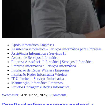
Apoio Informático Empresas
Assistência informática - Serviços Informática para Empresas
Assistência Informática e Serviços IT
Avença de Serviços Informática
Empresa Assistência Informática | Serviços Informática
Empresa Informatica e Serviços Informática
Instalação de Redes Wireless Empresas
Instalação Redes Informática Wireless
IT Unlimited - Serviços Informática
Manutenção Informática Empresas
Projetos Cablagem e Redes Informática
Webmaster
14 de Junho, 2026
0 Comments
DataRoad reforça presença nacional e