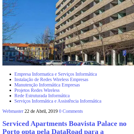
Empresa Informatica e Serviços Informática
Instalação de Redes Wireless Empresas
Manutenção Informática Empresas
Projetos Redes Wireless
Rede Estruturada Informática
Serviços Informática e Assistência Informática
Webmaster
22 de Abril, 2019
0 Comments
Serviced Apartments Boavista Palace no
Porto opta pela DataRoad para a