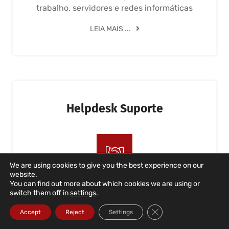
trabalho, servidores e redes informáticas
LEIA MAIS ...
Helpdesk Suporte
We are using cookies to give you the best experience on our
website.
You can find out more about which cookies we are using or
Suporte informático a utlizadores, locais
switch them off in
settings
.
remoto e telefónico. Apoio permanente e
Close GDPR Cookie Ba
empresarial
Accept
Reject
Settings