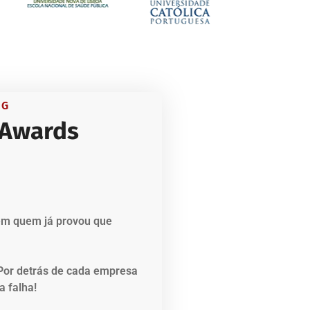
NG
 Awards
em quem já provou que
Por detrás de cada empresa
a falha!