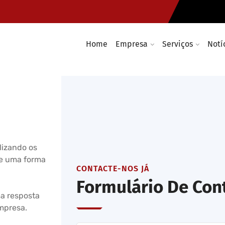
as
Soluções de redes wireless e
dias
Home
Empresa
Serviços
Notí
lizando os
de uma forma
CONTACTE-NOS JÁ
Formulário De Con
a resposta
empresa.