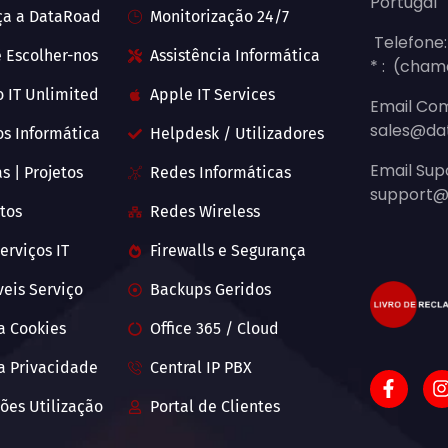
Portugal
ça a DataRoad
Monitorização 24/7
Telefone:
 Escolher-nos
Assistência Informática
* : (cham
o IT Unlimited
Apple IT Services
Email Com
sales@da
os Informática
Helpdesk / Utilizadores
Email Sup
s | Projetos
Redes Informáticas
support@
tos
Redes Wireless
erviços IT
Firewalls e Segurança
veis Serviço
Backups Geridos
ca Cookies
Office 365 / Cloud
ca Privacidade
Central IP PBX
ões Utilização
Portal de Clientes