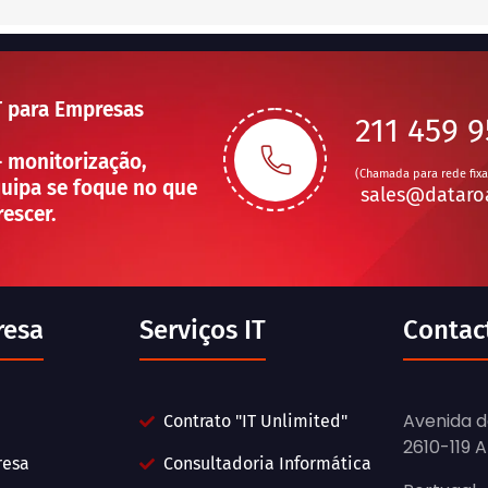
T para Empresas
211 459 
— monitorização,
(Chamada para rede fixa
uipa se foque no que
sales@dataro
rescer.
resa
Serviços IT
Contac
Avenida d
Contrato "IT Unlimited"
2610-119 
resa
Consultadoria Informática