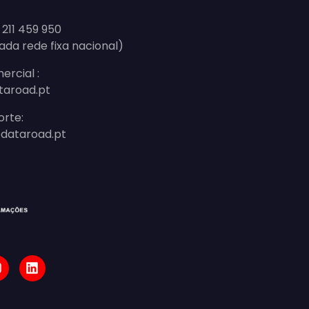
 211 459 950
ada rede fixa nacional)
ercial :
taroad.pt
orte:
dataroad.pt