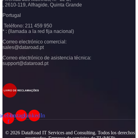
, 2610-119, Alfragide, Quinta Grande
Portugal
Teléfono: 211 459 950
* : (llamada a la red fija nacional)
Correo electrónico comercial:
sales@dataroad.pt
Correo electrónico de asistencia técnica:
support@dataroad.pt
acebook-
Instagram
LinkedIn
f
© 2026 DataRoad IT Services and Consulting. Todos los derechos