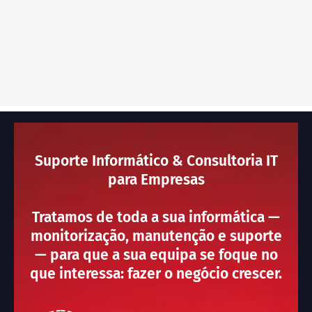
Suporte Informático & Consultoria IT
para Empresas
Tratamos de toda a sua informática —
monitorização, manutenção e suporte
— para que a sua equipa se foque no
que interessa: fazer o negócio crescer.