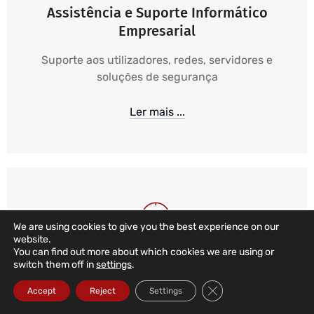
Assistência e Suporte Informático
Empresarial
Suporte aos utilizadores, redes, servidores e
soluções de segurança
Ler mais ...
We are using cookies to give you the best experience on our
website.
You can find out more about which cookies we are using or
Suporte Informático 24/7 365
switch them off in
settings
.
Close GDPR Cookie Ba
Monitorização e Alarmística 24 horas, 365 dias,
Accept
Reject
Settings
aliado de suporte local, remoto e telefónico