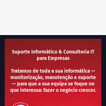
Suporte Informático & Consultoria IT
para Empresas
Tratamos de toda a sua informática —
monitorização, manutenção e suporte
— para que a sua equipa se foque no
que interessa: fazer o negócio crescer.