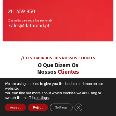
211 459 950
(Chamada para rede fixa nacional)
sales@dataroad.pt
// TESTEMUNHOS DOS NOSSOS CLIENTES
O Que Dizem Os
Nossos
Clientes
We are using cookies to give you the best experience on our
website.
You can find out more about which cookies we are using or
switch them off in
settings
.
Close GDPR Cookie Ba
Accept
Reject
Settings