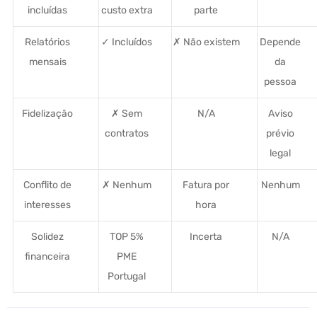
incluídas
custo extra
parte
Relatórios
✓ Incluídos
✗ Não existem
Depende
mensais
da
pessoa
Fidelização
✗ Sem
N/A
Aviso
contratos
prévio
legal
Conflito de
✗ Nenhum
Fatura por
Nenhum
interesses
hora
Solidez
TOP 5%
Incerta
N/A
financeira
PME
Portugal