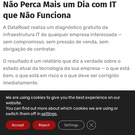
Não Perca Mais um Dia com IT
que Não Funciona
A DataRoad realiza um diagnóstico gratuito da
infraestrutura IT de qualquer empresa interessada —
sem compromisso, sem pressão de venda, sem
obrigação de contratar.
O resultado é um relatório que diz a verdade sobre o
estado atual da tecnologia da sua empresa — o que está
bem, o que está em risco e o que deve ser corrigido
imediatamente.
Se depois de ler o relatório decidir não contratar a
We are using cookies to give you the best experience on our
DataRoad, o relatório é seu. Se decidir contratar, começa
website.
You can find out more about which cookies we are using or
na semana seguinte.
switch them off in
settings
.
É simples assim.
Close GDPR Cookie Ba
Accept
Reject
Settings
☎ 211 459 950 (Chamada para rede fixa nacional)
✉