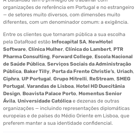
organizações de referência em Portugal e no estrangeiro
— de setores muito diversos, com dimensões muito
diferentes, com um denominador comum: a exigência.
Entre os clientes que tornaram pública a sua escolha
pela DataRoad estão
Infocapital SA
,
NewHotel
Software
,
Clínica Mulher
,
Clínica do Lambert
,
PTR
Pharma Consulting
,
Forward College
,
Escola Nacional
de Saúde Pública
,
Serviços Sociais da Administração
Pública
,
Baker Tilly
,
Porta da Frente Christie’s
,
Uriach
,
Ciphra
,
UP Portugal
,
Grupo Mitrelli
,
ReStream
,
SMEG
Portugal
,
Varandas de Lisboa
,
Hotel HD Duecitânia
Design
,
Boavista Palace Porto
,
Momentus Senior
Ávila
,
Universidade Católica
e dezenas de outras
organizações — incluindo representações diplomáticas
europeias e de países do Médio Oriente em Lisboa, que
preferem manter a sua identidade confidencial.