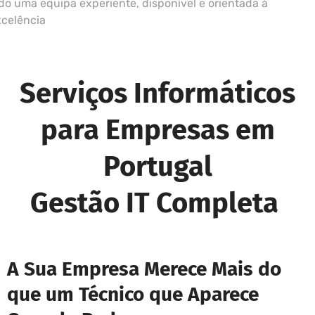
do uma equipa experiente, disponível e orientada à
xcelência
Serviços Informáticos
para Empresas em
Portugal
Gestão IT Completa
A Sua Empresa Merece Mais do
que um Técnico que Aparece