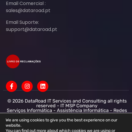
Email Comercial :
sales@dataroad.pt
Email Suporte:
support@dataroad.pt
© 2026 DataRoad IT Services and Consulting all rights
reserved - IT MSP Company
Serviços Informática - Assistência Informática - Redes
Informática Empresas - Suporte Informático
Empresarial
We are using cookies to give you the best experience on our
website.
DataRoad IT Services and Consulting LDA NIF:
You can find out more about which cookies we are using or