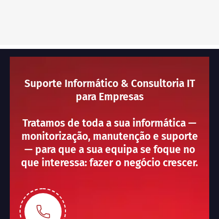
Suporte Informático & Consultoria IT
para Empresas
Tratamos de toda a sua informática —
monitorização, manutenção e suporte
— para que a sua equipa se foque no
que interessa: fazer o negócio crescer.