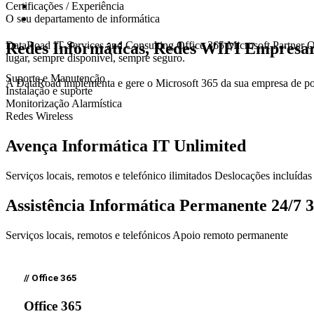
Certificações / Experiência
O seu departamento de informática
DataRoad IT Services and Consulting
Office 365
Microsoft Partner
O
Redes Informáticas, Redes WIFI Empresar
lugar, sempre disponível, sempre seguro.
Suporte e Manutenção
A DataRoad implementa e gere o Microsoft 365 da sua empresa de po
Instalação e suporte
Monitorização Alarmística
Redes Wireless
Avença Informática IT Unlimited
Serviços locais, remotos e telefónico ilimitados Deslocações incluída
Assistência Informática Permanente 24/7 
Serviços locais, remotos e telefónicos Apoio remoto permanente
// Office 365
Office 365