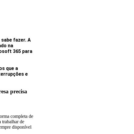
sabe fazer. A
ado na
osoft 365 para
os que a
nterrupções e
esa precisa
forma completa de
 trabalhar de
sempre disponível