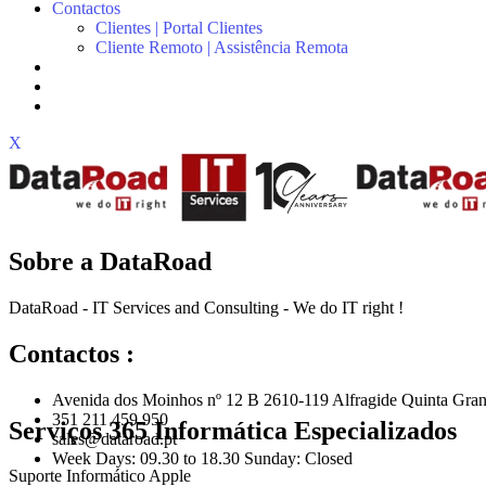
Contactos
Clientes | Portal Clientes
Cliente Remoto | Assistência Remota
X
Sobre a DataRoad
DataRoad - IT Services and Consulting - We do IT right !
Contactos :
Avenida dos Moinhos nº 12 B 2610-119 Alfragide Quinta Gran
351 211 459 950
Serviços 365 Informática Especializados
sales@dataroad.pt
Week Days: 09.30 to 18.30 Sunday: Closed
Suporte Informático Apple