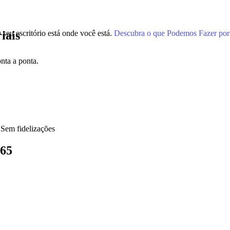
 seu escritório está onde você está.
Descubra o que Podemos Fazer por
iais
nta a ponta.
s Sem fidelizações
365