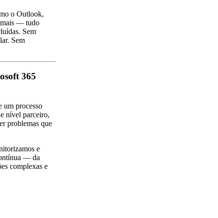
omo o Outlook,
 mais — tudo
cluídas. Sem
olar. Sem
osoft 365
de um processo
e nível parceiro,
ver problemas que
nitorizamos e
contínua — da
ções complexas e