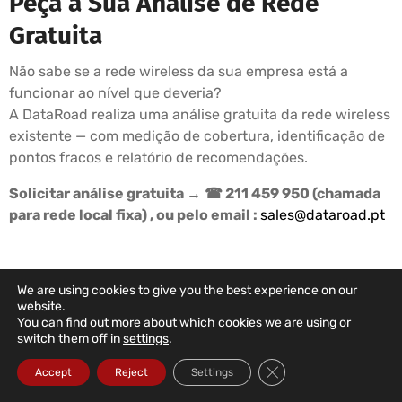
Peça a Sua Análise de Rede
Gratuita
Não sabe se a rede wireless da sua empresa está a
funcionar ao nível que deveria?
A DataRoad realiza uma análise gratuita da rede wireless
existente — com medição de cobertura, identificação de
pontos fracos e relatório de recomendações.
Solicitar análise gratuita →
☎ 211 459 950 (chamada
para rede local fixa) , ou pelo email :
sales@dataroad.pt
We are using cookies to give you the best experience on our
PLANOS DE SUPORTE DATAROAD
website.
You can find out more about which cookies we are using or
A Informática Da Sua Empresa
switch them off in
settings
.
Nas Mãos Certas
Close GDPR Cookie Ba
Accept
Reject
Settings