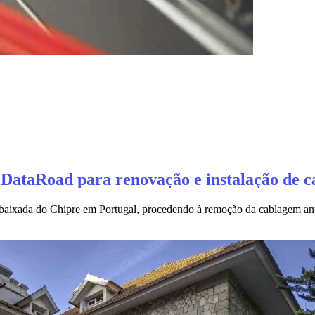
DataRoad para renovação e instalação de c
mbaixada do Chipre em Portugal, procedendo à remoção da cablagem an