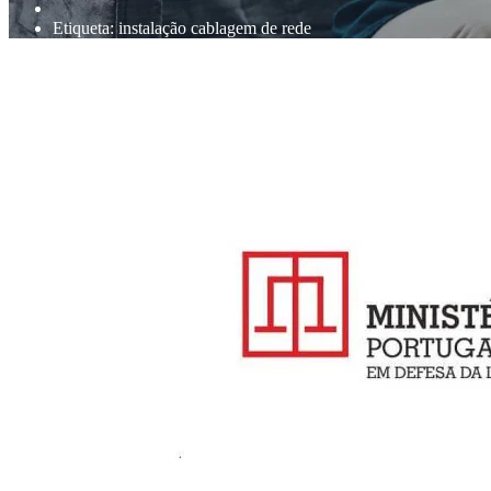
Etiqueta:
instalação cablagem de rede