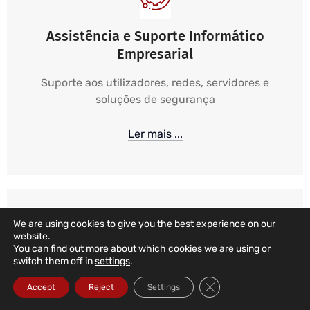
Assistência e Suporte Informático
Empresarial
Suporte aos utilizadores, redes, servidores e
soluções de segurança
Ler mais ...
We are using cookies to give you the best experience on our
website.
You can find out more about which cookies we are using or
switch them off in
settings
.
Suporte Informático 24/7 365
Close GDPR Cookie Ba
Accept
Reject
Settings
Monitorização e Alarmística 24 horas, 365 dias,