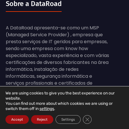
Sobre a DataRoad
A DataRoad apresenta-se como um MSP
(Managed Service Provider) , empresa que
presta serviços de IT geridos para empresas,
sendo uma empresa com know how
especializado, vasta experiência e com várias
certificações de diversos fabricantes na área
informática, instalação de redes
informáticas, segurança informática e
serviços profissionais e certificados de
informática.
We are using cookies to give you the best experience on our
website.
Com uma equipa altamente qualificada e
You can find out more about which cookies we are using or
focada em resultados, garantimos a
switch them off in
settings
.
continuidade dos sistemas, reduzimos
Close GDPR Cookie Ba
Accept
Reject
Settings
tempos de paragem e asseguramos que