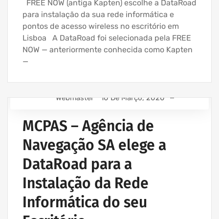
FREE NOW (antiga Kapten) escolhe a DataRoad
para instalação da sua rede informática e
pontos de acesso wireless no escritório em
Lisboa A DataRoad foi selecionada pela FREE
NOW — anteriormente conhecida como Kapten
—
Webmaster
10 De Março, 2020
ASSISTÊNCIA INFORMÁTICA - SERVIÇOS INFORMÁTICA
PARA EMPRESAS
MCPAS – Agência de
INSTALAÇÃO CABLAGEM DE REDE
Navegação SA elege a
REDE ESTRUTURADA INFORMÁTICA
DataRoad para a
Instalação da Rede
Informática do seu