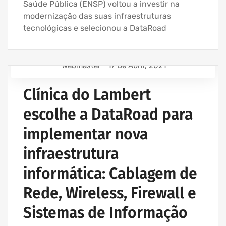
Saúde Pública (ENSP) voltou a investir na
modernização das suas infraestruturas
tecnológicas e selecionou a DataRoad
Webmaster
17 De Abril, 2021
ASSISTÊNCIA INFORMÁTICA - SERVIÇOS INFORMÁTICA
PARA EMPRESAS
Clínica do Lambert
ASSISTÊNCIA INFORMÁTICA E SERVIÇOS IT
escolhe a DataRoad para
AVENÇA DE SERVIÇOS INFORMÁTICA
implementar nova
EMPRESA ASSISTÊNCIA INFORMÁTICA | SERVIÇOS
INFORMÁTICA
infraestrutura
INSTALAÇÃO CABLAGEM DE REDE
informática: Cablagem de
INSTALAÇÃO DE REDES WIRELESS EMPRESAS
REDE ESTRUTURADA INFORMÁTICA
Rede, Wireless, Firewall e
Sistemas de Informação