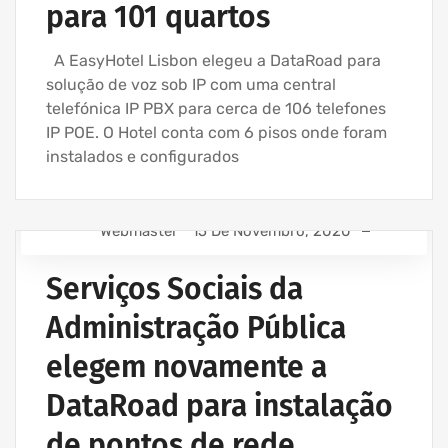
para 101 quartos
A EasyHotel Lisbon elegeu a DataRoad para
solução de voz sob IP com uma central
telefónica IP PBX para cerca de 106 telefones
IP POE. O Hotel conta com 6 pisos onde foram
instalados e configurados
Webmaster
15 De Novembro, 2020
ASSISTÊNCIA INFORMÁTICA - SERVIÇOS INFORMÁTICA
PARA EMPRESAS
Serviços Sociais da
EMPRESA ASSISTÊNCIA INFORMÁTICA | SERVIÇOS
Administração Pública
INFORMÁTICA
INSTALAÇÃO CABLAGEM DE REDE
elegem novamente a
MANUTENÇÃO INFORMÁTICA EMPRESAS
DataRoad para instalação
REDE ESTRUTURADA INFORMÁTICA
de pontos de rede