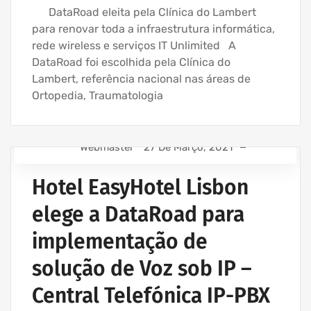
DataRoad eleita pela Clínica do Lambert
para renovar toda a infraestrutura informática,
rede wireless e serviços IT Unlimited A
DataRoad foi escolhida pela Clínica do
Lambert, referência nacional nas áreas de
Ortopedia, Traumatologia
Webmaster
27 De Março, 2021
EMPRESA ASSISTÊNCIA INFORMÁTICA | SERVIÇOS
INFORMÁTICA
Hotel EasyHotel Lisbon
IT UNLIMITED - SERVIÇOS INFORMÁTICA
elege a DataRoad para
REDE ESTRUTURADA INFORMÁTICA
implementação de
SERVIÇOS VOZ IP CENTRAIS TELEFONICAS
solução de Voz sob IP –
Central Telefónica IP-PBX