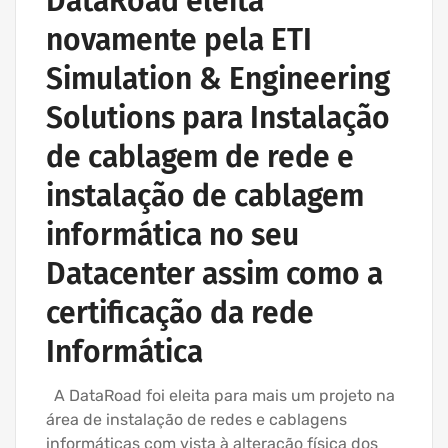
DataRoad eleita
INSTALAÇÃO CABLAGEM DE REDE
novamente pela ETI
IT UNLIMITED - SERVIÇOS INFORMÁTICA
Simulation & Engineering
REDE ESTRUTURADA INFORMÁTICA
Solutions para Instalação
de cablagem de rede e
instalação de cablagem
informática no seu
Datacenter assim como a
certificação da rede
Informática
A DataRoad foi eleita para mais um projeto na
área de instalação de redes e cablagens
informáticas com vista à alteração física dos