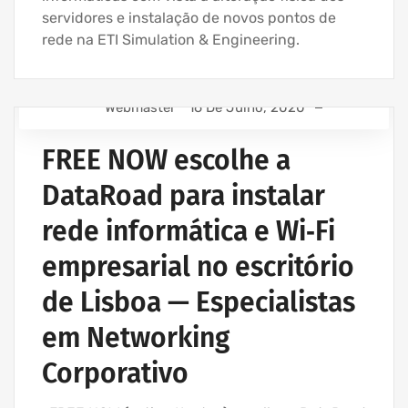
servidores e instalação de novos pontos de
rede na ETI Simulation & Engineering.
Webmaster
16 De Julho, 2020
ASSISTÊNCIA INFORMÁTICA - SERVIÇOS INFORMÁTICA
PARA EMPRESAS
FREE NOW escolhe a
INSTALAÇÃO CABLAGEM DE REDE
DataRoad para instalar
INSTALAÇÃO DE REDES WIRELESS EMPRESAS
rede informática e Wi‑Fi
INSTALAÇÃO REDES INFORMÁTICA WIRELESS
REDE ESTRUTURADA INFORMÁTICA
empresarial no escritório
de Lisboa — Especialistas
em Networking
Corporativo