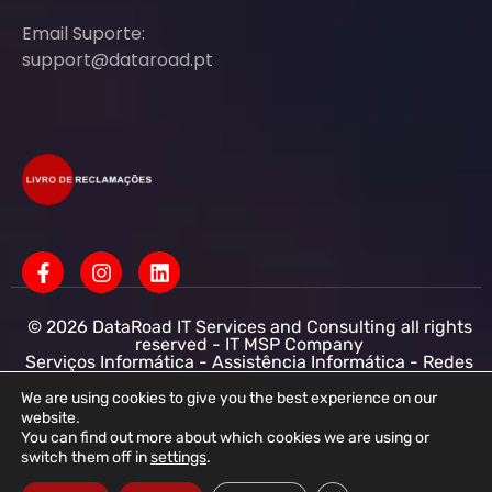
Email Suporte:
support@dataroad.pt
© 2026 DataRoad IT Services and Consulting all rights
reserved - IT MSP Company
Serviços Informática - Assistência Informática - Redes
Informática Empresas - Suporte Informático
Empresarial
We are using cookies to give you the best experience on our
website.
DataRoad IT Services and Consulting LDA NIF:
You can find out more about which cookies we are using or
513368078 - CAE: 62201-R4 - Capital Social :
switch them off in
settings
.
50.001,00 € - Conservatória do registo comercial
R.N.P.C