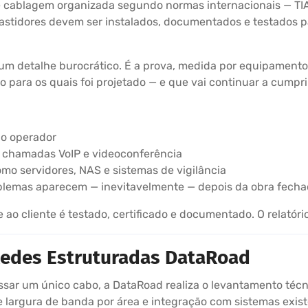
e cablagem organizada segundo normas internacionais — TIA
bastidores devem ser instalados, documentados e testados
 um detalhe burocrático. É a prova, medida por equipamento
para os quais foi projetado — e que vai continuar a cumpri
ao operador
m chamadas VoIP e videoconferência
omo servidores, NAS e sistemas de vigilância
oblemas aparecem — inevitavelmente — depois da obra fech
o cliente é testado, certificado e documentado. O relatório
 Redes Estruturadas DataRoad
sar um único cabo, a DataRoad realiza o levantamento técn
 largura de banda por área e integração com sistemas existe