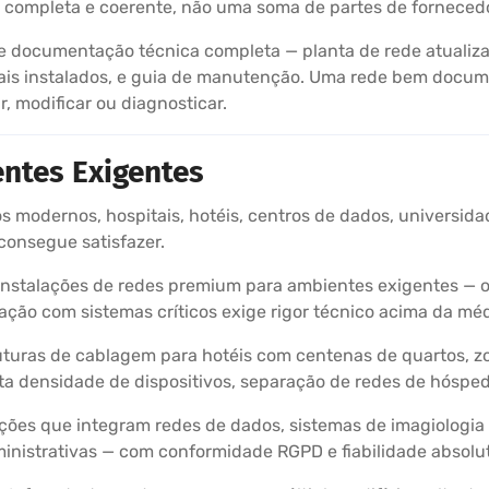
ão completa e coerente, não uma soma de partes de fornecedo
 documentação técnica completa — planta de rede atualizad
riais instalados, e guia de manutenção. Uma rede bem docu
, modificar ou diagnosticar.
ntes Exigentes
os modernos, hospitais, hotéis, centros de dados, universidad
consegue satisfazer.
stalações de redes premium para ambientes exigentes — on
ração com sistemas críticos exige rigor técnico acima da méd
uturas de cablagem para hotéis com centenas de quartos, z
lta densidade de dispositivos, separação de redes de hósped
ções que integram redes de dados, sistemas de imagiologi
ministrativas — com conformidade RGPD e fiabilidade absolu