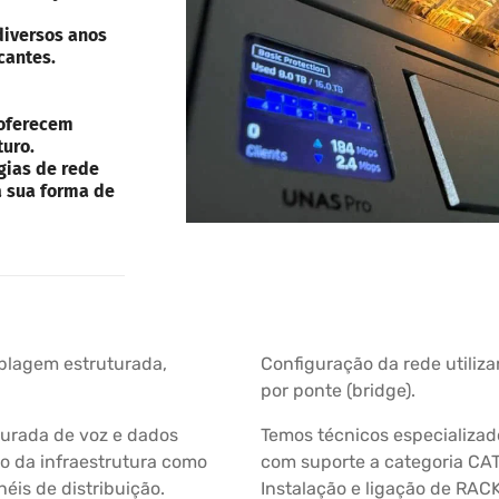
diversos anos
cantes.
 oferecem
turo.
gias de rede
a sua forma de
ablagem estruturada,
Configuração da rede utiliza
por ponte (bridge).
turada de voz e dados
Temos técnicos especializado
 da infraestrutura como
com suporte a categoria CAT 
éis de distribuição.
Instalação e ligação de RAC