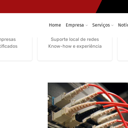
e Redes
Suporte, Gestão de
ticas
Redes Informáticas
Home
Empresa
Serviços
Notí
nutenção
Serviços locais, remotos e
 suporte
telefónico Suporte remoto
mpresas
Suporte local de redes
tificados
Know-how e experiência