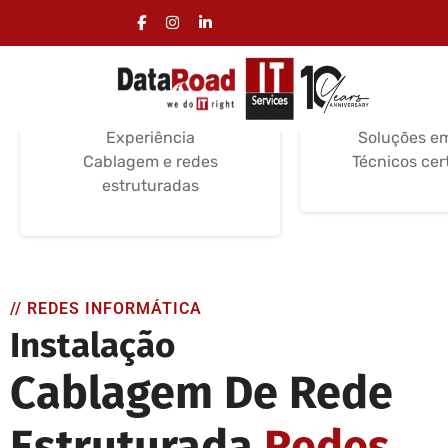
Instalação Cablagem
Serviços d
Informática
Informá
Serviços de instalação
Suporte e Ma
Certificações /
Instalação e
Experiência
Soluções e
Cablagem e redes
Técnicos cer
estruturadas
// REDES INFORMÁTICA
Instalação
Cablagem De Rede
Estruturada
Redes