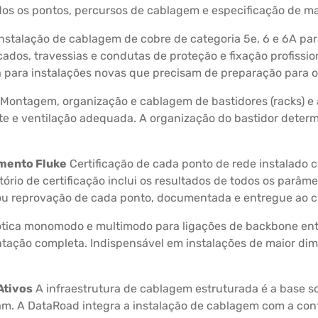
odos os pontos, percursos de cablagem e especificação de ma
nstalação de cablagem de cobre de categoria 5e, 6 e 6A par
ados, travessias e condutas de proteção e fixação profissi
para instalações novas que precisam de preparação para o 
Montagem, organização e cablagem de bastidores (racks) e 
te e ventilação adequada. A organização do bastidor deter
amento Fluke
Certificação de cada ponto de rede instalado
atório de certificação inclui os resultados de todos os parâm
u reprovação de cada ponto, documentada e entregue ao cl
 ótica monomodo e multimodo para ligações de backbone ent
tação completa. Indispensável em instalações de maior dim
Ativos
A infraestrutura de cablagem estruturada é a base sob
nam. A DataRoad integra a instalação de cablagem com a con