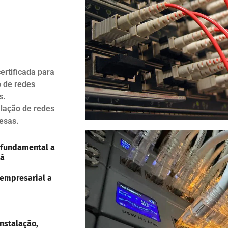
ertificada para
o de redes
s.
alação de redes
esas.
 fundamental a
 à
 empresarial a
nstalação,