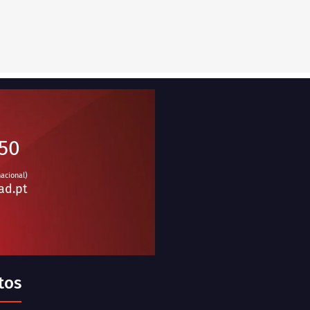
950
nacional)
ad.pt
tos