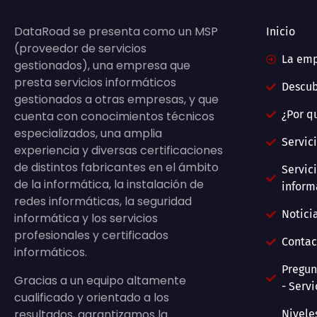
DataRoad se presenta como un MSP
Inicio
(proveedor de servicios
La em
gestionados), una empresa que
presta servicios informáticos
Descu
gestionados a otras empresas, y que
¿Por q
cuenta con conocimientos técnicos
especializados, una amplia
Servic
experiencia y diversas certificaciones
de distintos fabricantes en el ámbito
Servic
de la informática, la instalación de
inform
redes informáticas, la seguridad
Notici
informática y los servicios
profesionales y certificados
Contac
informáticos.
Pregun
Gracias a un equipo altamente
- Servi
cualificado y orientado a los
resultados, garantizamos la
Nivele