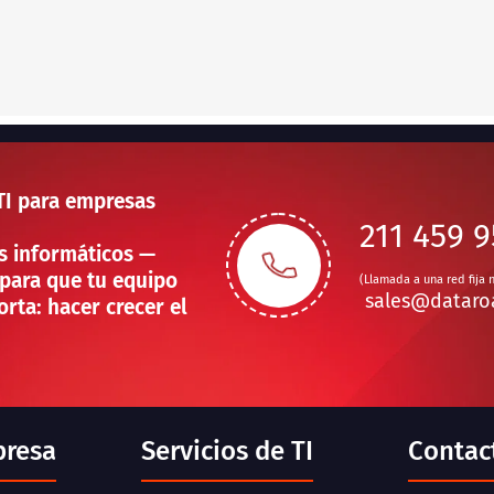
TI para empresas
211 459 
s informáticos —
para que tu equipo
(Llamada a una red fija 
sales@dataro
rta: hacer crecer el
presa
Servicios de TI
Contac