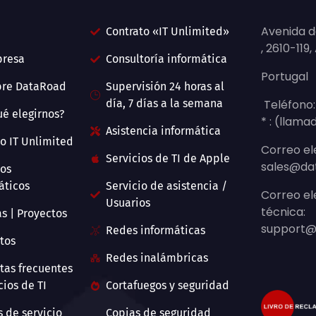
Avenida do
Contrato «IT Unlimited»
, 2610-119
presa
Consultoría informática
Portugal
bre DataRoad
Supervisión 24 horas al
día, 7 días a la semana
Teléfono:
ué elegirnos?
* : (llama
Asistencia informática
io IT Unlimited
Correo el
Servicios de TI de Apple
sales@da
ios
áticos
Servicio de asistencia /
Correo el
Usuarios
técnica:
as | Proyectos
support@
Redes informáticas
tos
Redes inalámbricas
tas frecuentes
cios de TI
Cortafuegos y seguridad
s de servicio
Copias de seguridad