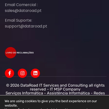
Email Comercial :
sales@dataroad.pt
Email Suporte:
support@dataroad.pt
© 2026 DataRoad IT Services and Consulting all rights
reserved - IT MSP Company
Serviços Informática - Assistência Informática - Redes
Informática Empresas - Suporte Informático
Empresarial
We are using cookies to give you the best experience on our
website.
DataRoad IT Services and Consulting LDA NIF: