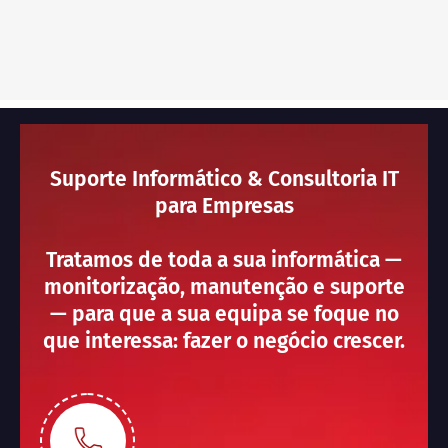
Suporte Informático & Consultoria IT
para Empresas
Tratamos de toda a sua informática —
monitorização, manutenção e suporte
— para que a sua equipa se foque no
que interessa: fazer o negócio crescer.