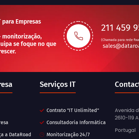
T para Empresas
211 459 
— monitorização,
(Chamada para rede fixa
uipa se foque no que
sales@dataro
rescer.
resa
Serviços IT
Contac
Avenida d
Contrato "IT Unlimited"
2610-119 
resa
Consultadoria Informática
Portugal
ça a DataRoad
Monitorização 24/7