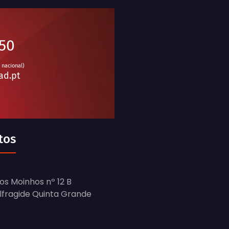
950
 nacional)
ad.pt
tos
os Moinhos nº 12 B
Alfragide Quinta Grande