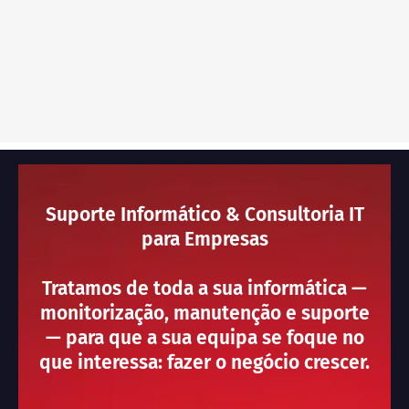
Suporte Informático & Consultoria IT
para Empresas
Tratamos de toda a sua informática —
monitorização, manutenção e suporte
— para que a sua equipa se foque no
que interessa: fazer o negócio crescer.