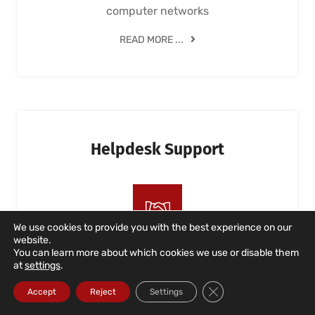
computer networks
READ MORE ...
Helpdesk Support
We use cookies to provide you with the best experience on our
website.
You can learn more about which cookies we use or disable them
IT support for users, both on-site and
at
settings
.
remotely, as well as over the phone. Ongoing
Close GDPR Cookie Ba
and business-oriented support
Accept
Reject
Settings